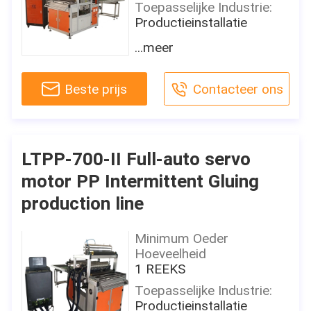
Toepasselijke Industrie:
Productieinstallatie
Garantie:
...meer
1 jaar
Verleende naverkoop de
Beste prijs
Contacteer ons
dienst:
Gebiedsonderhoud en de
reparatiedienst
Machinenaam:
LTPP-700-II Full-auto servo
Het Lijmen van pp de
motor PP Intermittent Gluing
Ononderbroken
Intermitterende
production line
Productielijn van de
Machinefilter
Minimum Oeder
Gebruik:
Hoeveelheid
Het lijmen
1 REEKS
Beschikbare breedte:
Toepasselijke Industrie:
650/900/950/1250mm
Productieinstallatie