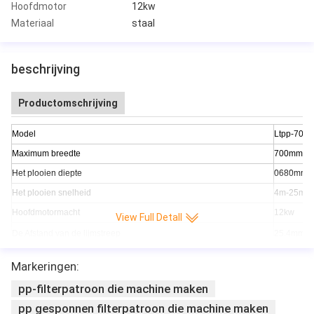
Hoofdmotor
12kw
Materiaal
staal
beschrijving
Productomschrijving
Model
Ltpp-700-I
Maximum breedte
700mm
Het plooien diepte
0680mm
Het plooien snelheid
4m-25m/m
Hoofdmotormacht
12kw
View Full Detall
De Afstand van de lijmstreep
25.4mm
Controle v
Markeringen:
ken, de vo
Eigenschap
ncy vermi
pp-filterpatroon die machine maken
et meest 
pp gesponnen filterpatroon die machine maken
gebruik
industriële