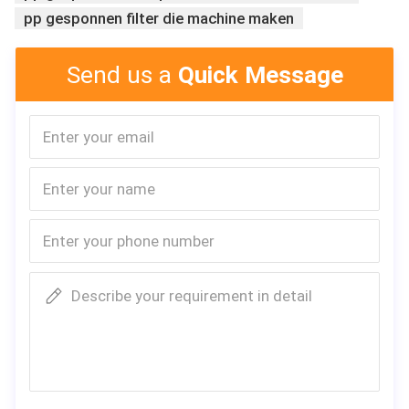
pp gesponnen filter die machine maken
materiaal
het filtree
Send us a
Quick Message
Describe your requirement in detail