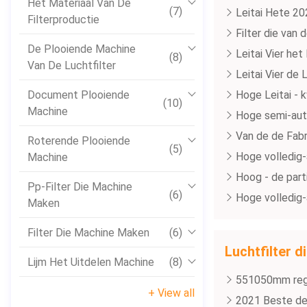
Het Materiaal Van De
(7)
Leitai Hete 20
Filterproductie
Filter die van
De Plooiende Machine
Leitai Vier he
(8)
Van De Luchtfilter
Leitai Vier de
Document Plooiende
Hoge Leitai - 
(10)
Machine
Hoge semi-auto
Van de de Fabr
Roterende Plooiende
(5)
Hoge volledig-
Machine
Hoog - de parti
Pp-Filter Die Machine
(6)
Hoge volledig-a
Maken
Filter Die Machine Maken
(6)
Luchtfilter 
Lijm Het Uitdelen Machine
(8)
551050mm rege
+ View all
2021 Beste de 