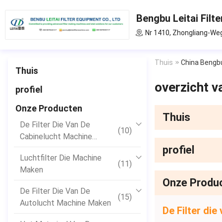
Bengbu Leitai Filte
Nr 1410, Zhongliang-Weg
Thuis
China Bengbu
Thuis
overzicht v
profiel
Onze Producten
Thuis
De Filter Die Van De
(10)
Cabinelucht Machine
Maken
profiel
Luchtfilter Die Machine
(11)
Maken
Onze Produ
De Filter Die Van De
(15)
Autolucht Machine Maken
De Filter di