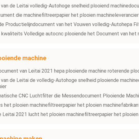
van de Leitai volledig-Autohoge snelheid plooiend machinedocu
ument die machinefiltreerpapier het plooien machineleverancie
 Productielijndocument van het Vouwen volledig-Autohepa Fil
 kwaliteits Volledige autocnc plooiende het Document van he
ooiende machine
document van Leitai 2021 hepa plooiende machine roterende plo
van de Leitai de volledig-Autohoge snelheid plooiende machin
pier
matische CNC Luchtfilter die Messendocument Plooiende Machi
s het plooien machinefiltreerpapier het plooien machinefabrika
de Leitai 2021 lucht het plooien machinefiltreerpapier het plooi
e machine maken