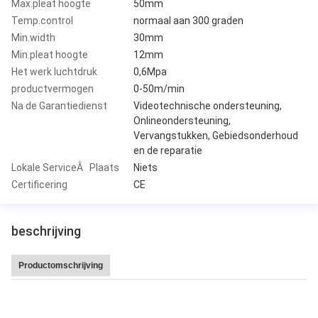
Max.pleat hoogte
50mm
Temp.control
normaal aan 300 graden
Min.width
30mm
Min.pleat hoogte
12mm
Het werk luchtdruk
0,6Mpa
productvermogen
0-50m/min
Na de Garantiedienst
Videotechnische ondersteuning,
Onlineondersteuning,
Vervangstukken, Gebiedsonderhoud
en de reparatie
Lokale ServiceÂ Plaats
Niets
Certificering
CE
beschrijving
Productomschrijving
Hoge snelheid 220 van de Leitai Hete Verkoop plooi/min CNC volledig-Auto
messendocument Plooiende productiemachine