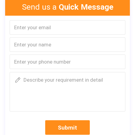
Send us a
Quick Message
Describe your requirement in detail
Model
Ltpp-700-I
Maximum breedte
700mm
Het plooien diepte
0680mm
Submit
Het plooien snelheid
4m-25m/m
Hoofdmotormacht
12kw