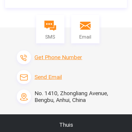
De Afstand van de lijmstreep
25.4mm
Controle v
ken, de vo
Eigenschap
ncy vermi
et meest 
SMS
Email
gebruik
industriële
materiaal
het filtree
Get Phone Number
Send Email
No. 1410, Zhongliang Avenue,
Bengbu, Anhui, China
Thuis