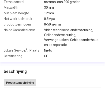
Temp.control
normaal aan 300 graden
Min.width
30mm
Min.pleat hoogte
12mm
Het werk luchtdruk
0,6Mpa
productvermogen
0-50m/min
Na de Garantiedienst
Videotechnische ondersteuning,
Onlineondersteuning,
Vervangstukken, Gebiedsonderhoud
en de reparatie
Lokale ServiceÂ Plaats
Niets
Certificering
CE
beschrijving
Productomschrijving
Hoge snelheid 220 van de Leitai Hete Verkoop plooi/min CNC volledig-Auto
messendocument Plooiende productiemachine