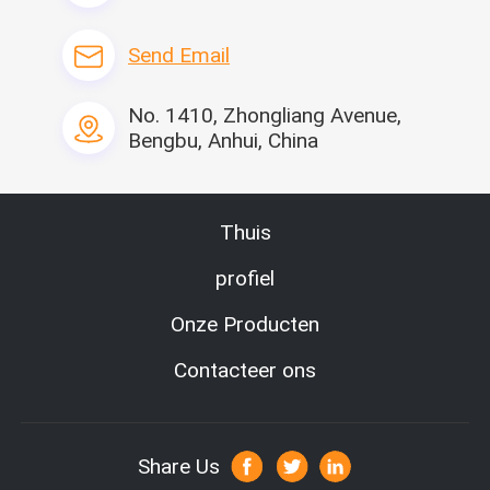
Send Email
Specificatie
punt
waarde
No. 1410, Zhongliang Avenue,
Na de Garantiedienst
Videotechnische onde
Bengbu, Anhui, China
n, Gebiedsonderhoud 
Plaats van Oorsprong
China
Merknaam
Leitai
Thuis
Afmeting (L*W*H)
3600*1170*1200 (mm
profiel
Gewicht
750kg
Onze Producten
Certificaat
Ce
Garantie
1 jaar
Contacteer ons
Productiecapaciteit
0-50m/min
Zeer belangrijke Verkopende Punten
Milieuvriendelijk
Productnaam
Volledig-auto Rotere
Share Us