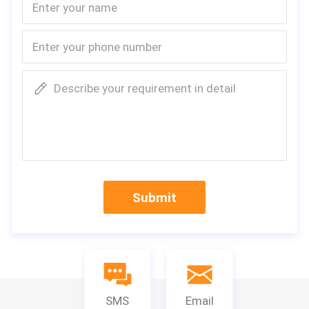
Describe your requirement in detail
Specificatie
Filters die Op 
Machinenaam
cht tot Machin
Model
LTWG100-700-
Maximum breedte
700~1000mm
Submit
Het plooien diepte
20100mm
Het plooien snelheid
10m/min
De afstand van de glasvezellijn
25.4mm
Aantal glasvezellijnen
2*36 lijnen
Machtsvoltage
380V/50HZ
SMS
Email
Machinegrootte
7500*1700*18