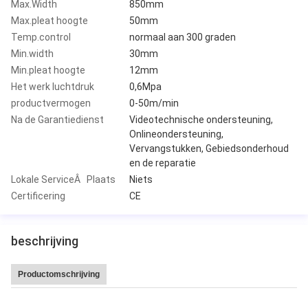
Max.Width
850mm
Max.pleat hoogte
50mm
Temp.control
normaal aan 300 graden
Min.width
30mm
Min.pleat hoogte
12mm
Het werk luchtdruk
0,6Mpa
productvermogen
0-50m/min
Na de Garantiedienst
Videotechnische ondersteuning,
Onlineondersteuning,
Vervangstukken, Gebiedsonderhoud
en de reparatie
Lokale ServiceÂ Plaats
Niets
Certificering
CE
beschrijving
Productomschrijving
Hoge snelheid 220 van de Leitai Hete Verkoop plooi/min CNC volledig-Auto