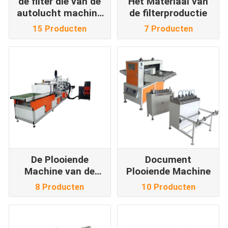
de filter die van de
Het Materiaal van
autolucht machine
de filterproductie
maken
15 Producten
7 Producten
De Plooiende
Document
Machine van de
Plooiende Machine
luchtfilter
8 Producten
10 Producten