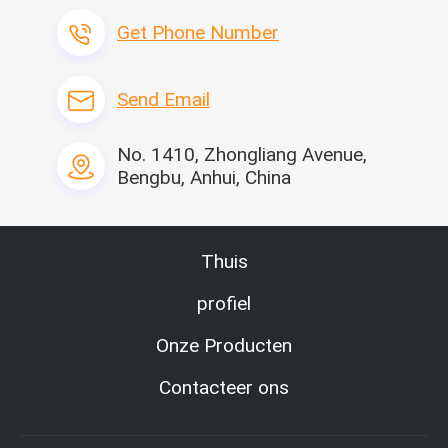
Get Phone Number
Specificatie:
Bestaat
Send Email
1. Automatisch document die platform zetten
2. Pre-scheurt paperfeeder
No. 1410, Zhongliang Avenue,
3. Autoteller
Bengbu, Anhui, China
4. Filtreerpapier plooiende machine
Technische parameters
1. Pre-scheurt paperfeeder:
Model: 70-850-4
Thuis
(1) Document voersnelheid: (regelbaar) 0.5m/min~25m/min
(2) filtreerpapierbreedte: 25~850mm
profiel
(3) Voeding: 380V/50Hz
(4) Motormacht: 0.55kw
Onze Producten
(5) het Werk luchtdruk: 0.6Mpa
(6) Gewicht: 250kg
Contacteer ons
(7) Grootte: 1280×1100×1200mm (L×W×H)
2. Plooiende machine:
Model: 70-850-4