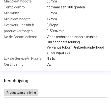
Max.pleat hoogte
50mm
Temp.control
normaal aan 300 graden
Min.width
30mm
Min.pleat hoogte
12mm
Het werk luchtdruk
0,6Mpa
productvermogen
0-50m/min
Na de Garantiedienst
Videotechnische ondersteuning,
Onlineondersteuning,
Vervangstukken, Gebiedsonderhoud
en de reparatie
Lokale ServiceÂ Plaats
Niets
Certificering
CE
beschrijving
Productomschrijving
Hoge snelheid 220 van de Leitai Hete Verkoop plooi/min CNC volledig-Auto
messendocument Plooiende productiemachine